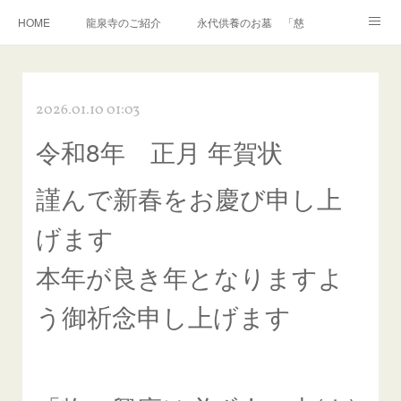
HOME
龍泉寺のご紹介
永代供養のお墓 「慈光」
いかせいのち
おしらせ
リンク
2026.01.10 01:03
令和8年 正月 年賀状
謹んで新春をお慶び申し上
げます
本年が良き年となりますよ
う御祈念申し上げます