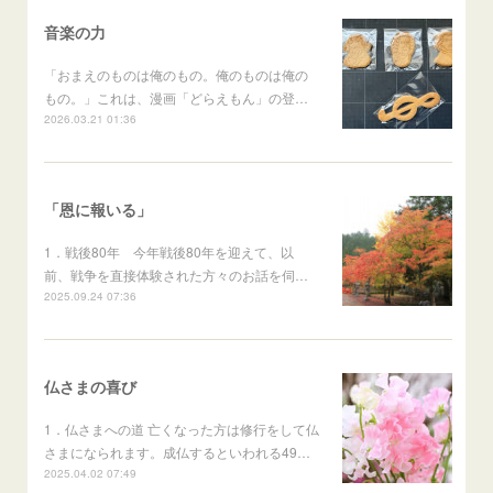
音楽の力
「おまえのものは俺のもの。俺のものは俺の
もの。」これは、漫画「どらえもん」の登…
2026.03.21 01:36
「恩に報いる」
1．戦後80年 今年戦後80年を迎えて、以
前、戦争を直接体験された方々のお話を伺…
2025.09.24 07:36
仏さまの喜び
1．仏さまへの道 亡くなった方は修行をして仏
さまになられます。成仏するといわれる49…
2025.04.02 07:49