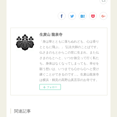
生麦山 龍泉寺
「身は華とともに落ちぬれども、心は香り
とともに飛ぶ。」 弘法大師のことばです。
仏さまのもとからこの世に生まれ、また仏
さまのもとへと、いつか旅立って行く私た
ち。身体はなくなってしまっても、幸せを
願う想いは、いつまでも心から心へと受け
継ぐことができるのです…。生麦山龍泉寺
は横浜・鶴見の高野山真言宗のお寺です。
フォロー
関連記事