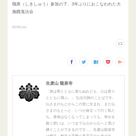
職衆（しきしゅう）参加の下、3年ぶりにおこなわれた大
施餓鬼法会
NEWS
(
36
)
生麦山 龍泉寺
「身は華とともに落ちぬれども、心は香り
とともに飛ぶ。」 弘法大師のことばです。
仏さまのもとからこの世に生まれ、また仏
さまのもとへと、いつか旅立って行く私た
ち。身体はなくなってしまっても、幸せを
願う想いは、いつまでも心から心へと受け
継ぐことができるのです…。生麦山龍泉寺
は横浜・鶴見の高野山真言宗のお寺です。