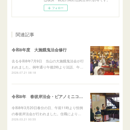
フォロー
関連記事
令和8年度 大施餓鬼法会修行
去る令和8年7月9日 当山の大施餓鬼法会が行
われました。例年通り午後2時より法話、午…
2026.07.21 08:18
令和8年 春彼岸法会・ピアノミニコンサート
令和8年3月20日春分の日、午前11時より恒例
の春彼岸法会が行われました。住職により…
2026.03.21 00:55