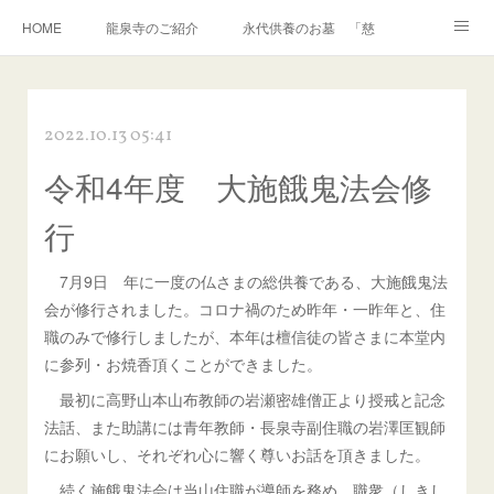
HOME
龍泉寺のご紹介
永代供養のお墓 「慈光」
いかせいのち
おしらせ
リンク
2022.10.13 05:41
令和4年度 大施餓鬼法会修
行
7月9日 年に一度の仏さまの総供養である、大施餓鬼法
会が修行されました。コロナ禍のため昨年・一昨年と、住
職のみで修行しましたが、本年は檀信徒の皆さまに本堂内
に参列・お焼香頂くことができました。
最初に高野山本山布教師の岩瀬密雄僧正より授戒と記念
法話、また助講には青年教師・長泉寺副住職の岩澤匡観師
にお願いし、それぞれ心に響く尊いお話を頂きました。
続く施餓鬼法会は当山住職が導師を務め、職衆（しきし