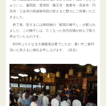
ゅう）に、遍照院・寳塔院・藥王寺・無量寺・長泉寺・円
光寺・三会寺の所縁御寺院の皆さまに懇ろにご供養いただ
きました。
終了後、皆さまには御供物の「蘇我の梅干し」が配られ
ました。この梅干しは、亡くなった先代住職が好んで取り
寄せていたものです。
約3年ぶりとなる大施餓鬼法要でしたが、暑い中ご参列
頂いた皆さまに御礼を申し上げます。（良光）