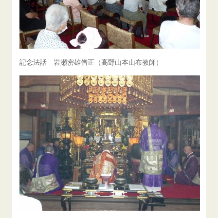
記念法話 岩瀬密雄僧正（高野山本山布教師）