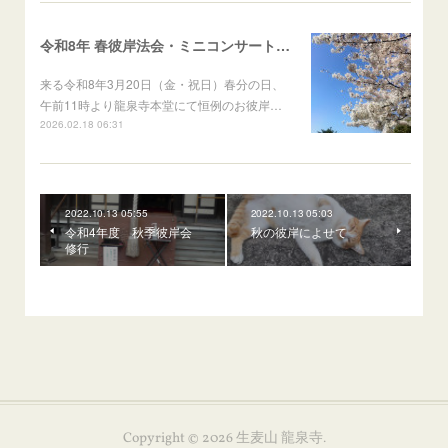
令和8年 春彼岸法会・ミニコンサートのお知らせ
来る令和8年3月20日（金・祝日）春分の日、
午前11時より龍泉寺本堂にて恒例のお彼岸…
2026.02.18 06:31
2022.10.13 05:55
2022.10.13 05:03
令和4年度 秋季彼岸会
秋の彼岸によせて
修行
Copyright ©
2026
生麦山 龍泉寺
.