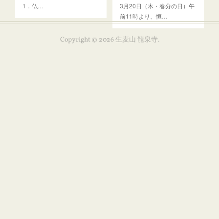
1．仏…
3月20日（木・春分の日）午
前11時より、恒…
Copyright ©
2026
生麦山 龍泉寺
.