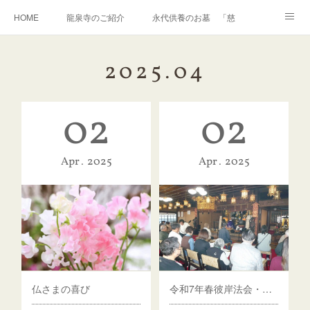
HOME
龍泉寺のご紹介
永代供養のお墓 「慈光」
いかせいのち
おしらせ
リンク
2025
.
04
02
02
Apr
2025
Apr
2025
仏さまの喜び
令和7年春彼岸法会・フルートミニコンサート開催