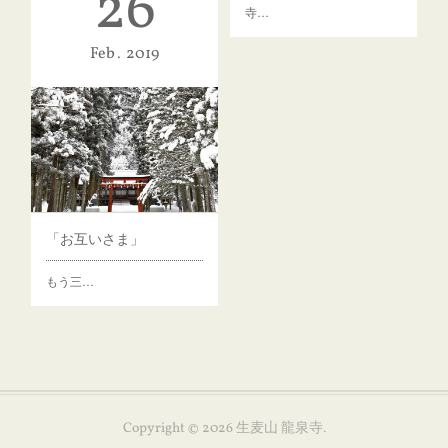
26
寺…
千住 博 展開催のおしらせ（横浜・そごう）
Feb
2019
世界的に活躍する画家・千住
博氏が、…
「お互いさま」
もう三…
Copyright ©
2026
生麦山 龍泉寺
.