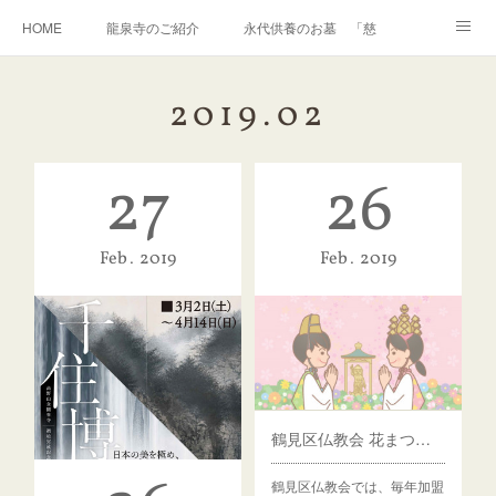
HOME
龍泉寺のご紹介
永代供養のお墓 「慈光」
いかせいのち
おしらせ
リンク
2019
.
02
27
26
Feb
2019
Feb
2019
鶴見区仏教会 花まつり開催のお知らせ
鶴見区仏教会では、毎年加盟